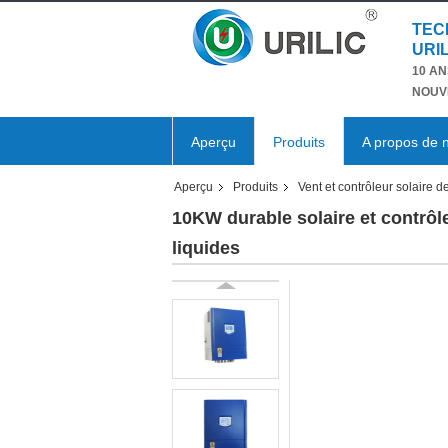
TEC
URIL
10 AN
NOUV
Aperçu
Produits
A propos de 
Aperçu
Produits
Vent et contrôleur solaire 
10KW durable solaire et contrôle
liquides