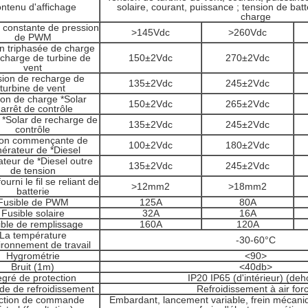
ntenu d'affichage
solaire, courant, puissance ; tension de bat
charge
 constante de pression
>145Vdc
>260Vdc
de PWM
n triphasée de charge
charge de turbine de
150±2Vdc
270±2Vdc
vent
ion de recharge de
135±2Vdc
245±2Vdc
turbine de vent
ion de charge *Solar
150±2Vdc
265±2Vdc
'arrêt de contrôle
 *Solar de recharge de
135±2Vdc
245±2Vdc
contrôle
ion commençante de
100±2Vdc
180±2Vdc
érateur de *Diesel
teur de *Diesel outre
135±2Vdc
245±2Vdc
de tension
ourni le fil se reliant de
>12mm2
>18mm2
batterie
Fusible de PWM
125A
80A
Fusible solaire
32A
16A
ible de remplissage
160A
120A
La température
-30-60°C
ironnement de travail
Hygrométrie
<90>
Bruit (1m)
<40db>
gré de protection
IP20 IP65 (d'intérieur) (deh
e de refroidissement
Refroidissement à air for
ction de commande
Embardant, lancement variable, frein mécaniq