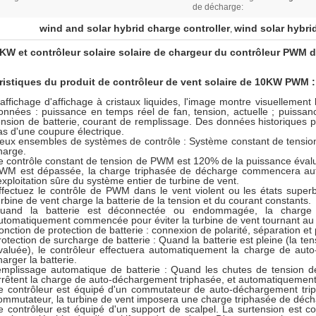
de décharge:
wind and solar hybrid charge controller
wind solar hybri
,
KW et contrôleur solaire solaire de chargeur du contrôleur PWM d
ristiques du produit de contrôleur de vent solaire de 10KW PWM :
'affichage d'affichage à cristaux liquides, l'image montre visuellement 
onnées : puissance en temps réel de fan, tension, actuelle ; puissanc
ension de batterie, courant de remplissage. Des données historiques 
as d'une coupure électrique.
eux ensembles de systèmes de contrôle : Système constant de tensio
harge.
e contrôle constant de tension de PWM est 120% de la puissance évalué
WM est dépassée, la charge triphasée de décharge commencera au
'exploitation sûre du système entier de turbine de vent.
ffectuez le contrôle de PWM dans le vent violent ou les états superb
urbine de vent charge la batterie de la tension et du courant constants.
uand la batterie est déconnectée ou endommagée, la charge 
utomatiquement commencée pour éviter la turbine de vent tournant au ra
onction de protection de batterie : connexion de polarité, séparation 
rotection de surcharge de batterie : Quand la batterie est pleine (la ten
valuée), le contrôleur effectuera automatiquement la charge de aut
harger la batterie.
emplissage automatique de batterie : Quand les chutes de tension d
rrêtent la charge de auto-déchargement triphasée, et automatiquement 
e contrôleur est équipé d'un commutateur de auto-déchargement triph
ommutateur, la turbine de vent imposera une charge triphasée de déch
e contrôleur est équipé d'un support de scalpel. La surtension est