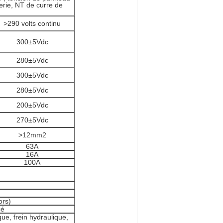
terie, NT de curre de
>290 volts continu
300±5Vdc
280±5Vdc
300±5Vdc
280±5Vdc
200±5Vdc
270±5Vdc
>12mm2
63A
16A
100A
ors)
cé
ue, frein hydraulique,