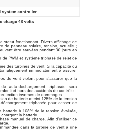
d system controller
e charge 48 volts
le statut fonctionnant. Divers affichage de
e de panneau solaire, tension, actuelle ;
peuvent être sauvées pendant 30 jours en
n de PWM et système triphasé de rejet de
e des turbines de vent. Si la capacité du
tomatiquement immédiatement à assurer
es de vent violent pour s'assurer que la
de auto-déchargement triphasée sera
lenti et hors des accidents de contrôle.
et protection inverses de dommages.
sion de batterie atteint 125% de la tension
o-déchargement triphasée pour cesser de
e batterie à 108% de la tension évaluée,
chargent la batterie.
asé manuel de charge. Afin d'utiliser ce
arge.
 commandée dans la turbine de vent à une