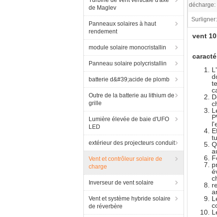
Turbine de vent verticale d'axe
décharge:
de Maglev
Surligner:
Panneaux solaires à haut
rendement
vent 10
module solaire monocristallin
caracté
Panneau solaire polycristallin
L
d
batterie d&#39;acide de plomb
t
c
Outre de la batterie au lithium de
D
grille
c
L
P
Lumière élevée de baie d'UFO
l
LED
E
t
extérieur des projecteurs conduit
Q
a
F
Vent et contrôleur solaire de
p
charge
é
c
Inverseur de vent solaire
r
a
L
Vent et système hybride solaire
c
de réverbère
L