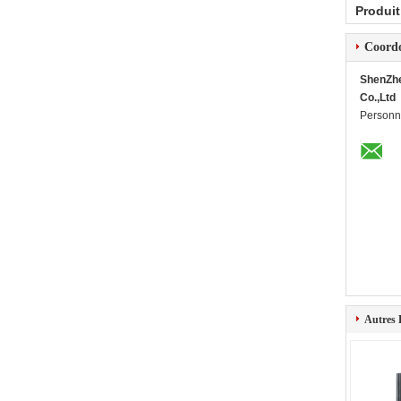
Produit
Coord
ShenZh
Co.,Ltd
Personn
Autres 