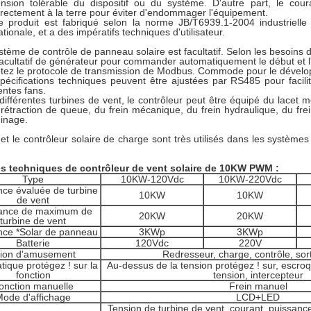
ension tolérable du dispositif ou du système. D'autre part, le cour
irectement à la terre pour éviter d'endommager l'équipement.
e produit est fabriqué selon la norme JB/T6939.1-2004 industrielle
ationale, et a des impératifs techniques d'utilisateur.
stème de contrôle de panneau solaire est facultatif. Selon les besoins d
facultatif de générateur pour commander automatiquement le début et l'
ez le protocole de transmission de Modbus. Commode pour le dévelo
pécifications techniques peuvent être ajustées par RS485 pour facilit
entes fans.
différentes turbines de vent, le contrôleur peut être équipé du lacet 
 rétraction de queue, du frein mécanique, du frein hydraulique, du fre
einage.
et le contrôleur solaire de charge sont très utilisés dans les systèmes
s techniques de contrôleur de vent solaire de 10KW PWM :
Type
10KW-120Vdc
10KW-220Vdc
nce évaluée de turbine
10KW
10KW
de vent
ance de maximum de
20KW
20KW
turbine de vent
nce *Solar de panneau
3KWp
3KWp
Batterie
120Vdc
220V
tion d'amusement
Redresseur, charge, contrôle, sor
ique protégez ! sur la
Au-dessus de la tension protégez ! sur, escro
fonction
tension, intercepteur
onction manuelle
Frein manuel
ode d'affichage
LCD+LED
Tension de turbine de vent, courant, puissanc