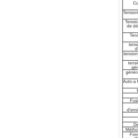
Co
Tension
Tensio
de dé
Tens
tens
d
tension
tens
gén
généra
Auto-a f
Fus
d'env
De
Méthod
Fon