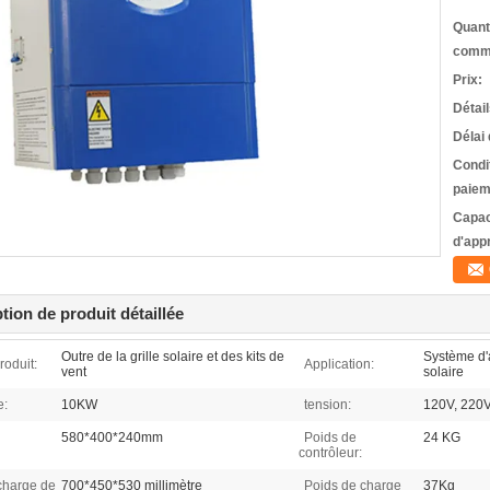
Quant
comm
Prix:
Détai
Délai 
Condi
paiem
Capac
d'app
tion de produit détaillée
Outre de la grille solaire et des kits de
Système d'
oduit:
Application:
vent
solaire
e:
10KW
tension:
120V, 220V
580*400*240mm
Poids de
24 KG
contrôleur:
 charge de
700*450*530 millimètre
Poids de charge
37Kg