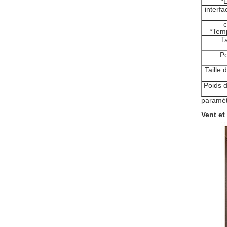
*E
interf
*Temp
Ta
Po
Taille
Poids 
paramètr
Vent et