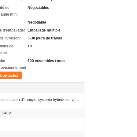
ité de
Négociables
ande min:
Negotiable
ls d'emballage:
Emballage multiple
de livraison:
5-30 jours de travail
tions de
T/T.
ent:
ité
500 ensembles / mois
rovisionnement:
Contactez
alimentation d'énergie, système hybride de vent
, 240V