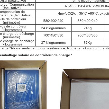
xtral (facultative)
frein d'électromagnétism
ace de *Communication
RS485/USB/GPRS/WIFI/Eth
(facultative)
compensation de
-4mv/oC/2V, - 35°C-+80°C, exacti
erature (facultative)
ille de contrôleur
580*400*240
580*400*240
(millimètre)
ids de contrôleur
24 kilogrammes
24Kg
(kilogramme)
 de charge de décharge
700*450*530
700*450*530
(millimètre)
de charge de décharge
37 kilogrammes
37Kg
(kilogramme)
e de *Above seulement pour la référence. A pu être fait sur commande s
 emballage solaire de contrôleur de charge :