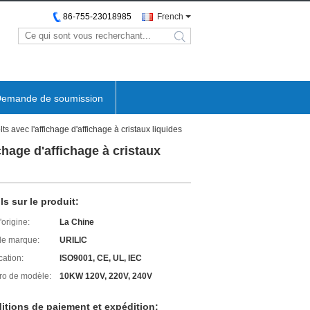
86-755-23018985
French
emande de soumission
s avec l'affichage d'affichage à cristaux liquides
chage d'affichage à cristaux
ls sur le produit:
'origine:
La Chine
e marque:
URILIC
cation:
ISO9001, CE, UL, IEC
o de modèle:
10KW 120V, 220V, 240V
itions de paiement et expédition: