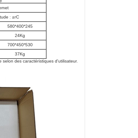
e
emet
tude : ±rC
580*400*245
24Kg
700*450*530
37Kg
elon des caractéristiques d'utilisateur.