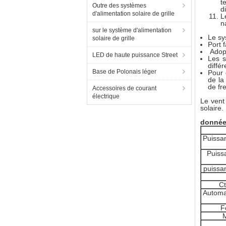
t
Outre des systèmes
d
d'alimentation solaire de grille
L
n
sur le système d'alimentation
Le sy
solaire de grille
Port 
Adopt
LED de haute puissance Street
Les s
différ
Base de Polonais léger
Pour 
de la
de fr
Accessoires de courant
électrique
Le vent 
solaire.
donnée
Puissa
Puiss
puissa
C
Automat
F
M