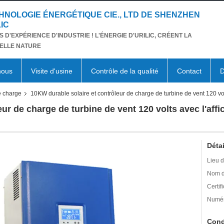
HNOLOGIE ÉNERGÉTIQUE CIE., LTD DE SHENZHEN
IC
S D'EXPÉRIENCE D'INDUSTRIE ! L'ÉNERGIE D'URILIC, CRÉENT LA
ELLE NATURE
nous
Visite d'usine
Contrôle de la qualité
Contact
D
de charge
10KW durable solaire et contrôleur de charge de turbine de vent 120 volt
ur de charge de turbine de vent 120 volts avec l'affi
Détai
Lieu d
Nom d
Certifi
Numér
Cond