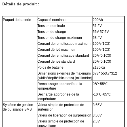
Détails de produit :
Paquet de batterie
Capacité nominale
200Ah
Tension nominale
51.2V
Tension de charge
56V-57.6V
Tension de charge maximum
58.4V
Courant de remplissage maximum
100A (1C3)
Courant dérivé maximum
100A (1C3)
Courant de remplissage standard
20A (0.1C3)
Courant dérivé standard
20A (0.1C3)
Poids de batterie
≤130Kg
Dimensions externes de maximum
678* 553.7*312
(width*depth*thickness) (millimètre)
Remplissage approprié de la
0℃~55℃
température
Décharge appropriée de la
-10℃~65℃
température
Système de gestion
Valeur simple de protection de
3.65V
de puissance BMS
surtension
Valeur de libération de surpression
3.50V
Valeur simple de protection de
2.5V
sousvoltage