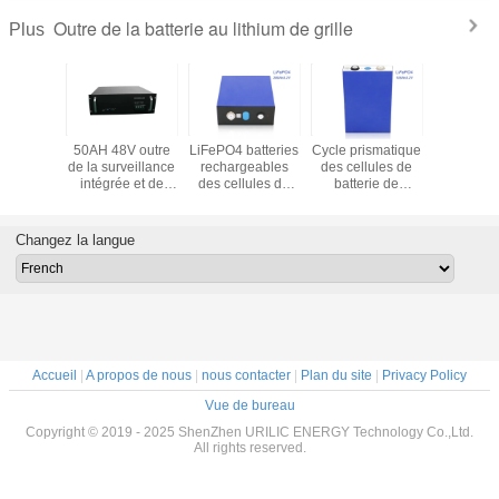
Outre de la batterie au lithium de grille
Plus
8V outre
50AH 48V outre
LiFePO4 batteries
Cycle prismatique
3-5KW ou
rfaces de
de la surveillance
rechargeables
des cellules de
systèm
ication
intégrée et de
des cellules de
batterie de
panneau s
ntes de
l'équilibrage de
batterie 280Ah
Lifepo4 105Ah
de grille,
au lithium
cellules de
3.2V pour des
3.2V 3500 pour
énergéti
rille
batterie au lithium
véhicules
les véhicules
stock
Changez la langue
de grille
électriques
électriques ESS
d'alimen
de bateaux
d'énergi
Accueil
|
A propos de nous
|
nous contacter
|
Plan du site
|
Privacy Policy
Vue de bureau
Copyright © 2019 - 2025 ShenZhen URILIC ENERGY Technology Co.,Ltd.
All rights reserved.