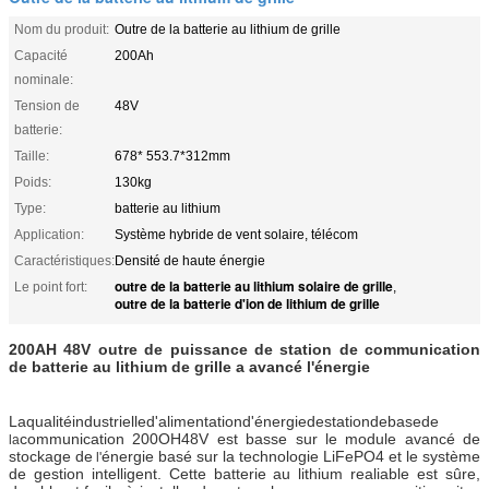
Nom du produit:
Outre de la batterie au lithium de grille
Capacité
200Ah
nominale:
Tension de
48V
batterie:
Taille:
678* 553.7*312mm
Poids:
130kg
Type:
batterie au lithium
Application:
Système hybride de vent solaire, télécom
Caractéristiques:
Densité de haute énergie
outre de la batterie au lithium solaire de grille
Le point fort:
,
outre de la batterie d'ion de lithium de grille
200AH 48V outre de puissance de station de communication
de batterie au lithium de grille a avancé l'énergie
Laqualitéindustrielled'alimentationd'énergiedestationdebasede
communication
200
OH48V
est basse sur le module avancé de
la
stockage de
énergie basé sur la technologie LiFePO4 et le système
l'
de gestion intelligent. Cette batterie au lithium realiable est sûre,