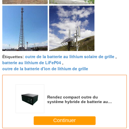
outre de la batterie au lithium solaire de grille
Étiquettes:
,
batterie au lithium de LiFeP04
,
outre de la batterie d'ion de lithium de grille
Rendez compact outre du
système hybride de batterie au
lithium de grille/vent solaire outre
de la batterie au lithium solaire
de grille
Continuer