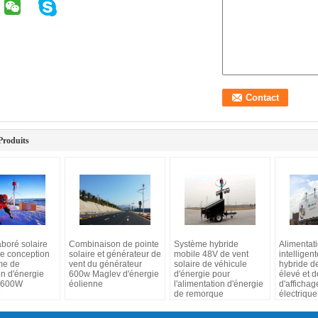
Produits
aboré solaire
Combinaison de pointe
Système hybride
Alimentat
de conception
solaire et générateur de
mobile 48V de vent
intelligen
me de
vent du générateur
solaire de véhicule
hybride d
n d'énergie
600w Maglev d'énergie
d'énergie pour
élevé et 
e 600W
éolienne
l'alimentation d'énergie
d'affichag
é
de remorque
électriqu