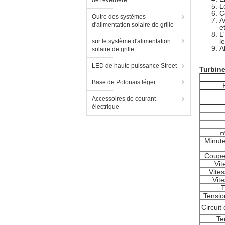
de réverbère
L
C
Outre des systèmes
A
d'alimentation solaire de grille
e
L
l
sur le système d'alimentation
A
solaire de grille
LED de haute puissance Street
Turbine
Base de Polonais léger
Accessoires de courant
électrique
㎡
Minute
Coupe-
Vit
Vite
Vit
T
Tensio
Circuit
Te