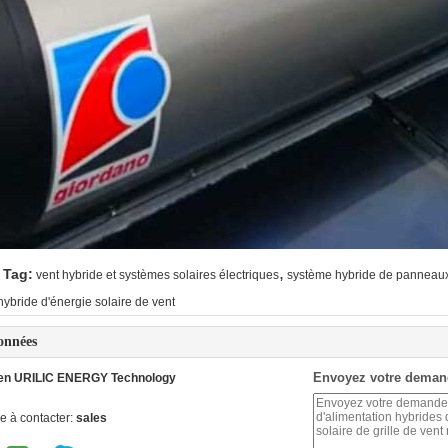
,
 Tag:
vent hybride et systèmes solaires électriques
système hybride de panneaux 
ybride d'énergie solaire de vent
onnées
Envoyez votre deman
en URILIC ENERGY Technology
e à contacter:
sales