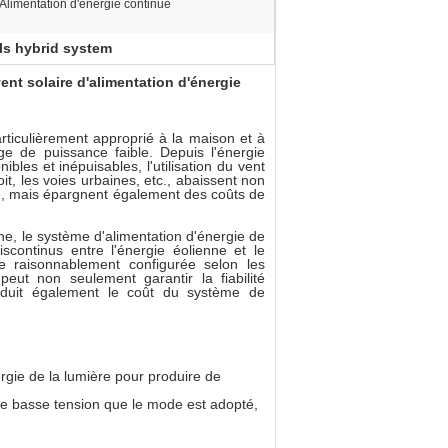
Alimentation d'énergie continue
ls hybrid system
ent solaire d'alimentation d'énergie
articulièrement approprié à la maison et à
ge de puissance faible. Depuis l'énergie
ibles et inépuisables, l'utilisation du vent
it, les voies urbaines, etc., abaissent non
lle, mais épargnent également des coûts de
nne, le système d'alimentation d'énergie de
iscontinus entre l'énergie éolienne et le
e raisonnablement configurée selon les
 peut non seulement garantir la fiabilité
réduit également le coût du système de
gie de la lumière pour produire de
s de basse tension que le mode est adopté,