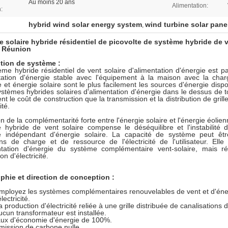
Au moins 20 ans
Alimentation:
:
hybrid wind solar energy system
wind turbine solar pane
,
 solaire hybride résidentiel de picovolte de système hybride de v
a Réunion
tion de système :
ème hybride résidentiel de vent solaire d'alimentation d'énergie est p
ntation d'énergie stable avec l'équipement à la maison avec la char
 et énergie solaire sont le plus facilement les sources d'énergie dispon
ystèmes hybrides solaires d'alimentation d'énergie dans le dessus de to
t le coût de construction que la transmission et la distribution de gri
cité.
n de la complémentarité forte entre l'énergie solaire et l'énergie éolie
 hybride de vent solaire compense le déséquilibre et l'instabilité d
 indépendant d'énergie solaire. La capacité de système peut êtr
ons de charge et de ressource de l'électricité de l'utilisateur. Elle
ntation d'énergie du système complémentaire vent-solaire, mais 
on d'électricité.
phie et direction de conception :
mployez les systèmes complémentaires renouvelables de vent et d'éner
électricité.
a production d'électricité reliée à une grille distribuée de canalisation
ucun transformateur est installée.
aux d'économie d'énergie de 100%.
mission de carbone nulle.