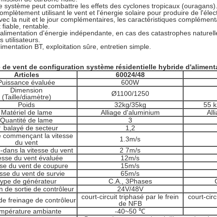
e système peut combattre les effets des cyclones tropicaux (ouragans)
omplètement utilisant le vent et l'énergie solaire pour produire de l'élec
vec la nuit et le jour complémentaires, les caractéristiques complément
t fiable, rentable.
'alimentation d'énergie indépendante, en cas des catastrophes naturell
es utilisateurs.
limentation BT, exploitation sûre, entretien simple.
 de vent de configuration système résidentielle hybride d'alimenta
Articles
60024/48
Puissance évaluée
600W
Dimension
Ø1100/1250
(Taille/diamètre)
Poids
32kg/35kg
55 
Matériel de lame
Alliage d'aluminium
All
Quantité de lame
3
 balayé de secteur
1,2
 commençant la vitesse
1.3m/s
du vent
dans la vitesse du vent
2 7m/s
esse du vent évaluée
12m/s
sse du vent de coupure
15m/s
esse du vent de survie
65m/s
ype de générateur
C.A., 3Phases
n de sortie de contrôleur
24V/48V
court-circuit triphasé par le frein
court-circ
 de freinage de contrôleur
de NFB
mpérature ambiante
-40~50 ℃