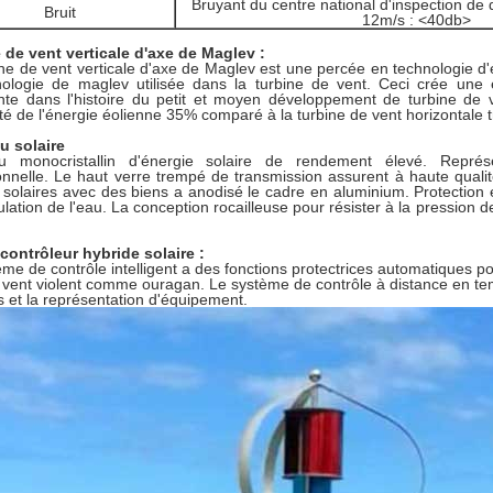
Bruyant du centre national d'inspection de
Bruit
12m/s : <40db>
 de vent verticale d'axe de Maglev :
ine de vent verticale d'axe de Maglev est une percée en technologie d'
nologie de maglev utilisée dans la turbine de vent. Ceci crée une 
nte dans l'histoire du petit et moyen développement de turbine de 
cité de l'énergie éolienne 35% comparé à la turbine de vent horizontale t
u solaire
 monocristallin d'énergie solaire de rendement élevé. Représe
onnelle. Le haut verre trempé de transmission assurent à haute quali
s solaires avec des biens a anodisé le cadre en aluminium. Protection 
lation de l'eau. La conception rocailleuse pour résister à la pression de 
 contrôleur hybride solaire :
me de contrôle intelligent a des fonctions protectrices automatiques po
e vent violent comme ouragan. Le système de contrôle à distance en temp
 et la représentation d'équipement.