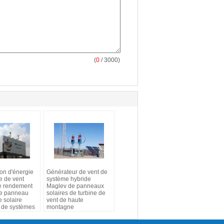
(
0
/ 3000)
ion d'énergie
Générateur de vent de
te de vent
système hybride
e rendement
Maglev de panneaux
de panneau
solaires de turbine de
e solaire
vent de haute
e de systèmes
montagne