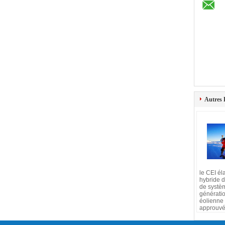
Autres 
le CEI él
hybride 
de systè
génératio
éolienn
approuv