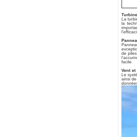
Turbine
La turb
la tech
importa
l'effica
Pannea
Panneau
excepti
de pile
l'accumu
facile.
Vent et
Le systè
ainsi d
données