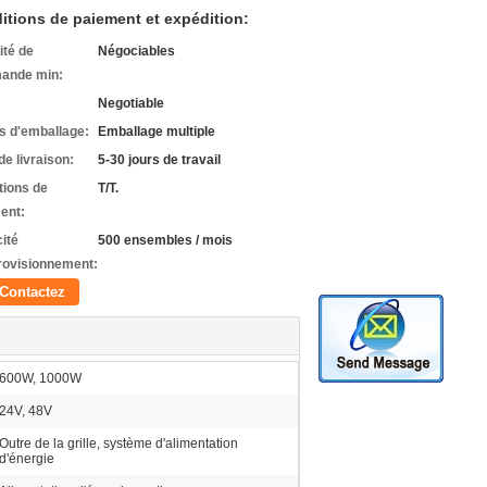
itions de paiement et expédition:
ité de
Négociables
ande min:
Negotiable
ls d'emballage:
Emballage multiple
de livraison:
5-30 jours de travail
tions de
T/T.
ent:
ité
500 ensembles / mois
rovisionnement:
Contactez
600W, 1000W
24V, 48V
Outre de la grille, système d'alimentation
d'énergie