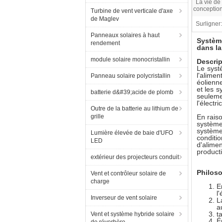
La vie de
conception
Turbine de vent verticale d'axe
de Maglev
Surligner:
Panneaux solaires à haut
Système
rendement
dans l
module solaire monocristallin
Descrip
Le syst
l'alime
Panneau solaire polycristallin
éolienne
et les s
batterie d&#39;acide de plomb
seulemen
l'électri
Outre de la batterie au lithium de
grille
En raiso
système
système
Lumière élevée de baie d'UFO
conditi
LED
d'alime
producti
extérieur des projecteurs conduit
Philoso
Vent et contrôleur solaire de
charge
E
l'
Inverseur de vent solaire
L
a
t
Vent et système hybride solaire
É