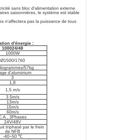
.
tricité sans bloc d'alimentation externe.
aires saisonnières, le système est stable
es n'affectera pas la puissance de tous
tion d'énergie :
100024/48
1000W
Ø1500/1760
kilogrammes/57kg
iage d'aluminium
3
1,8
1,5 m/s
3.5m/s
13m/s
15m/s
60m/s
C.A., 3Phases
24V/48V
uit triphasé par le frein
de NFB
-40~50 ℃