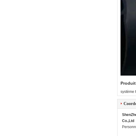
Produit
système h
Coord
ShenZh
Co.,Ltd
Personn