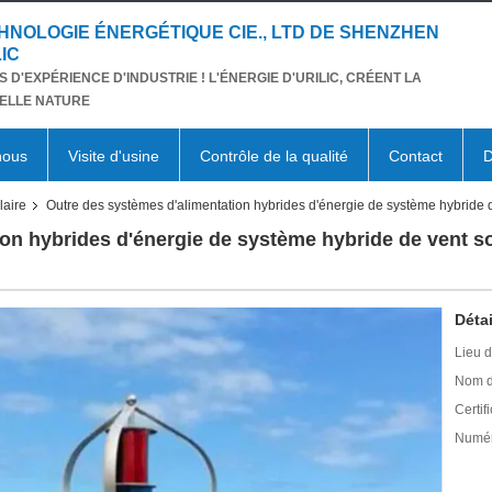
HNOLOGIE ÉNERGÉTIQUE CIE., LTD DE SHENZHEN
IC
S D'EXPÉRIENCE D'INDUSTRIE ! L'ÉNERGIE D'URILIC, CRÉENT LA
ELLE NATURE
nous
Visite d'usine
Contrôle de la qualité
Contact
D
laire
Outre des systèmes d'alimentation hybrides d'énergie de système hybride de 
on hybrides d'énergie de système hybride de vent sol
Détai
Lieu d
Nom d
Certifi
Numér