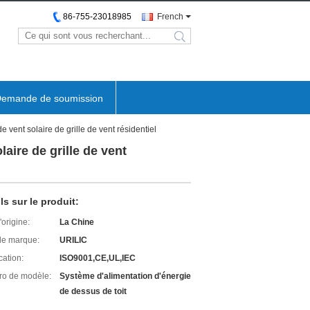
86-755-23018985
French
emande de soumission
vent solaire de grille de vent résidentiel
aire de grille de vent
ls sur le produit:
'origine:
La Chine
e marque:
URILIC
cation:
ISO9001,CE,UL,IEC
o de modèle:
Système d'alimentation d'énergie
de dessus de toit