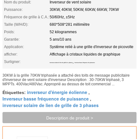
Nom du produit:
Inverseur de vent solaire
Puissance:
30KW, 40KW, 50KW, 60KW, 66KW, 70KW
Fréquence de grille à C.A.:
50/60Hz, ±5Hz
Taille (W/H/D):
680*508*281 millimètre
Poids:
52 kilogrammes
Garantie:
5 ans/10 ans
Application:
Système relié à une grille d'inverseur de picovolte
afficher:
Affichage à cristaux liquides de graphique
Surligner:
,
inverseur solaire de lien de grille de 3 phases
inverseur basse fréquence de puissance
30KW à la grille 70KW triphasée a attaché des toits de message publicitaire
d'inverseur de vent solaire d'inverseur Description : 30-70KW triphasé, 3
MPPTs. 400Vac/480Vac. Approprié au dessus de toit commercial ...
inverseur d'énergie éolienne
Étiquettes:
,
Inverseur basse fréquence de puissance
,
inverseur solaire de lien de grille de 3 phases
Description de produit >