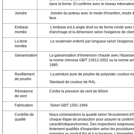
dans la forme. Et confirme avec le niveau internat
Joindre
Joindre du poteau avec le mode d'insertion, mode 
face.
Embase
L'embase est à angle droit ou de forme ronde avec 
montée
d'anchrage et la dimension selon l'exigence de clien
La terre
Le souterrain enterré par longueur selon l'exigence 
montée
Galvanisation
La galvanisation d'immersion chaude avec l'épais
la norme chinoise GB/T 13912-2002 ou la norme am
1985.
Revêtement
La peinture pure de poudre de polyester, couleur est
de poudre
Stardand de couleur de RAL.
Résistance
Contre la pression de vent de 60m/s
de vent
Fabrication
Selon GB/T 1591-1994.
Contrôle de
Nous commandons la qualité selon l'écoulement d'IS
qualité
chaque étape de production pour assurer la conformi
caractéristiques/normes. Des inspections soigneuses
fortement qualifiés d'inspection selon les procédures
première au produit fini et à la livraison. L'ensemble