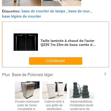
base de courrier de lampe
base de tour
Étiquettes:
,
,
base légère de courrier
Taille laminée à chaud de l'acier
Q235 7m-15m de base carrée de
Polonais léger avec le bras de
lampe de fente
Continuer
Base de Polonais léger
Plus
aminé à
Poudre enduisant
Cabinet relié à
Imperméabilisez
Base de P
Q235 de
outre de l'acier
une grille de
l'installation facile
de réver
lampe de
inoxydable de
distribution
souterraine de la
épaisse