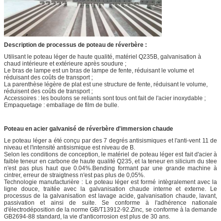
Description de processus de poteau de réverbère :
Utilisant le poteau léger de haute qualité, matériel Q235B, galvanisation à
chaud intérieure et extérieure après soudure ;
Le bras de lampe est un bras de lampe de fente, réduisant le volume et
réduisant des coûts de transport ;
La parenthèse légère de plat est une structure de fente, réduisant le volume,
réduisent des coûts de transport ;
Accessoires : les boulons se reliants sont tous ont fait de l'acier inoxydable ;
Empaquetage : emballage de film de bulle.
Poteau en acier galvanisé de réverbère d'immersion chaude
Le poteau léger a été conçu par des 7 degrés antisismiques et l'anti-vent 11 de
niveau et l'intensité antisismique est niveau de B.
Selon les conditions de conception, le matériel de poteau léger est fait d'acier à
faible teneur en carbone de haute qualité Q235, et la teneur en silicium du stee
n'est pas plus haut que 0.04%.Bending formant par une grande machine à
cintrer, erreur de straigtness n'est pas plus de 0,05%.
Technologie manufacturière : Le poteau léger est formé intègralement avec la
ligne douce, traitée avec la galvanisation chaude interne et externe. Le
processus de la galvanisation est lavage acide, galvanisation chaude, lavant,
passivation et ainsi de suite. Se conforme à l'adhérence nationale
d'électrodéposition de la norme GB/T13912-92.Zinc, se conforme à la demande
GB2694-88 standard, la vie d'anticorrosion est plus de 30 ans.