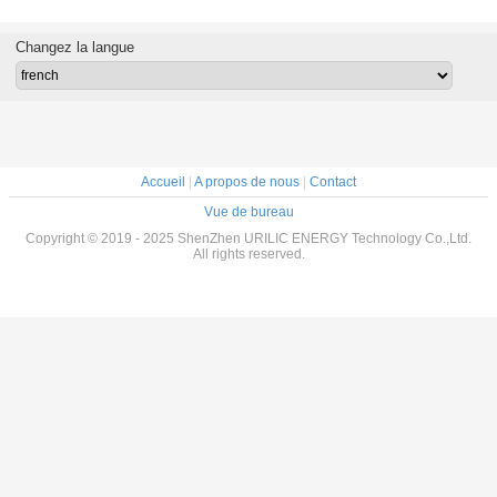
 base de
Cabinet de
d'énergie IP30,
boîte 12v 24v 48v
système h
 léger de
distribution
boîte de
de batterie solaire
3-10mm d
 hybride
d'énergie de grille
distribution de
de réverbère
de base d
Changez la langue
 solaire
extérieur
turbine de vent
Accueil
|
A propos de nous
|
Contact
Vue de bureau
Copyright © 2019 - 2025 ShenZhen URILIC ENERGY Technology Co.,Ltd.
All rights reserved.