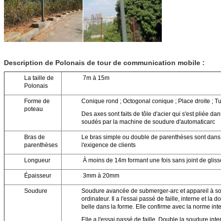
Description de Polonais de tour de communication mobile :
La taille de
7m à 15m
Polonais
Forme de
Conique rond ; Octogonal conique ; Place droite ; Tub
poteau
Des axes sont faits de tôle d'acier qui s'est pliée d
soudés par la machine de soudure d'automaticarc
Bras de
Le bras simple ou double de parenthèses sont dans 
parenthèses
l'exigence de clients
Longueur
À moins de 14m formant une fois sans joint de glis
Épaisseur
3mm à 20mm
Soudure
Soudure avancée de submerger-arc et appareil à 
ordinateur. Il a l'essai passé de faille, interne et l
belle dans la forme. Elle confirme avec la norme int
Elle a l'essai passé de faille. Double la soudure int