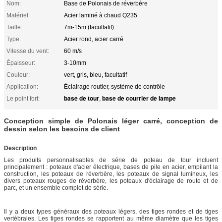
Nom:
Base de Polonais de réverbère
Matériel:
Acier laminé à chaud Q235
Taille:
7m-15m (facultatif)
Type:
Acier rond, acier carré
Vitesse du vent:
60 m/s
Épaisseur:
3-10mm
Couleur:
vert, gris, bleu, facultatif
Application:
Éclairage routier, système de contrôle
base de tour
base de courrier de lampe
Le point fort:
,
Conception simple de Polonais léger carré, conception de
dessin selon les besoins de client
Description
:
Les produits personnalisables de série de poteau de tour incluent
principalement : poteaux d'acier électrique, bases de pile en acier, empilant la
construction, les poteaux de réverbère, les poteaux de signal lumineux, les
divers poteaux rouges de réverbère, les poteaux d'éclairage de route et de
parc, et un ensemble complet de série.
Il y a deux types généraux des poteaux légers, des tiges rondes et de tiges
vertébrales. Les tiges rondes se rapportent au même diamètre que les tiges