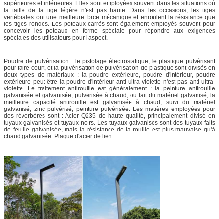
supérieures et inférieures. Elles sont employées souvent dans les situations où
la taille de la tige légère n'est pas haute. Dans les occasions, les tiges
vertébrales ont une meilleure force mécanique et enroulent la résistance que
les tiges rondes. Les poteaux carrés sont également employés souvent pour
concevoir les poteaux en forme spéciale pour répondre aux exigences
spéciales des utilisateurs pour l'aspect.
Poudre de pulvérisation : le pistolage électrostatique, le plastique pulvérisant
pour faire court, et la pulvérisation de pulvérisation de plastique sont divisés en
deux types de matériaux : la poudre extérieure, poudre d'intérieur, poudre
extérieure peut être la poudre d'intérieur anti-ultra-violette n'est pas anti-ultra-
violette.
Le traitement antirouille est généralement : la peinture antirouille
galvanisée et galvanisée, pulvérisée à chaud, ou fait du matériel galvanisé, la
meilleure capacité antirouille est galvanisée à chaud, suivi du matériel
galvanisé, zinc pulvérisé, peinture pulvérisée.
Les matières employées pour
des réverbères sont : Acier Q235 de haute qualité, principalement divisé en
tuyaux galvanisés et tuyaux noirs. Les tuyaux galvanisés sont des tuyaux faits
de feuille galvanisée, mais la résistance de la rouille est plus mauvaise qu'à
chaud galvanisée. Plaque d'acier de lien.